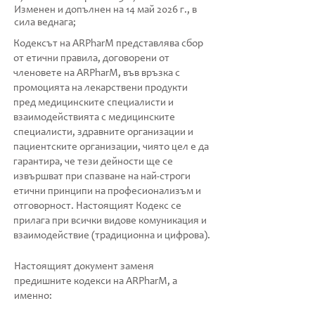
Изменен и допълнен на 14 май 2026 г., в
сила веднага;
Кодексът на ARPharM представлява сбор
от етични правила, договорени от
членовете на ARPharM, във връзка с
промоцията на лекарствени продукти
пред медицинските специалисти и
взаимодействията с медицинските
специалисти, здравните организации и
пациентските организации, чиято цел е да
гарантира, че тези дейности ще се
извършват при спазване на най-строги
етични принципи на професионализъм и
отговорност. Настоящият Кодекс се
прилага при всички видове комуникация и
взаимодействие (традиционна и цифрова).
Настоящият документ заменя
предишните кодекси на ARPharM, а
именно: