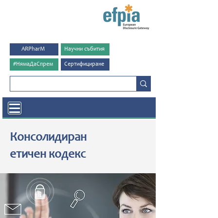
ARPharM
Научни събития
#НямаДаСпрем
Сертифициране
Консолидиран
етичен кодекс