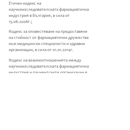
Етичен кодекс на
научноизследователската фармацевтична
индустрия в България, в сила от
15.06.2006
г.;
Кодекс за оповестяване на предоставяне
на стойност от фармацевтични дружества
към медицински специалисти и здравни
организации, в сила от
01.01.2014
г.
Кодекс на взаимоотношенията между
научноизследователската фармацевтична
индустрия и пациентските организации в
България, в сила от
31.07.2008
г.;
Изтеглете
Уточнение
Някои линкове в този уебсайт водят до
уебсайтове, които не са под контрола на